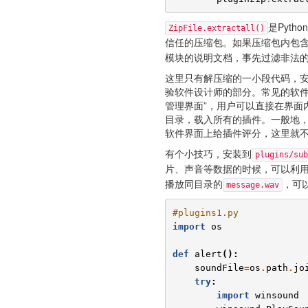
是Pyt
ZipFile.extractall()
信任的压缩包。如果压缩包内包
模块的说明文档，事先过滤非法
这里只有解压缩的一小段代码，安
验软件设计师的部分。常见的软件会
管理界面”，用户可以直接在界面
目录，载入所有的插件。一般地
软件界面上给插件评分，这里就
有个小技巧，安装到
plugins/sub
片、声音等数据的时候，可以利
播放同目录的
，可
message.wav
#plugins1.py
import
os
def
alert
():
soundFile
=
os
.
path
.
jo
try
:
import
winsound