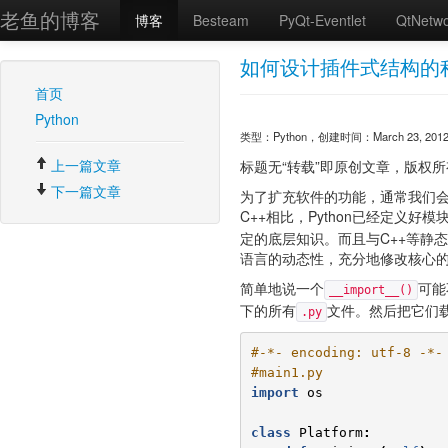
老鱼的博客
博客
Besteam
PyQt-Eventlet
QtNetw
如何设计插件式结构的程
首页
Python
类型：Python，创建时间：March 23, 2012, 5
上一篇文章
标题无“转载”即原创文章，版权所有。转载请注
下一篇文章
为了扩充软件的功能，通常我们会
C++相比，Python已经定义
定的底层知识。而且与C++等静态
语言的动态性，充分地修改核心
简单地说一个
可能
__import__()
下的所有
文件。然后把它们
.py
#-*- encoding: utf-8 -*-
#main1.py
import
os
class
Platform
: