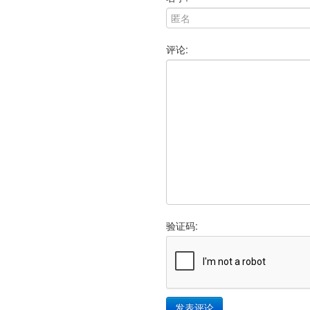
评论:
验证码: