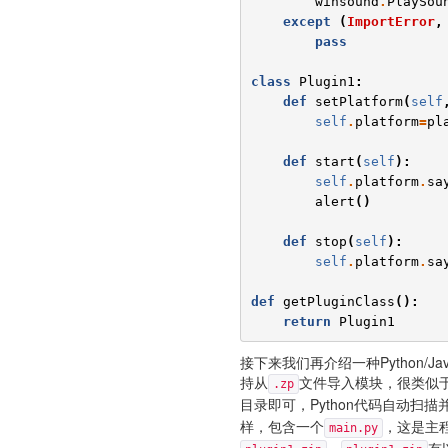
winsound
.
PlaySou
except
(
ImportError
,
pass
class
Plugin1
:
def
setPlatform
(
self
self
.
platform
=
pl
def
start
(
self
):
self
.
platform
.
sa
alert
()
def
stop
(
self
):
self
.
platform
.
sa
def
getPluginClass
():
return
Plugin1
接下来我们再介绍一种Python/
持从
文件导入模块，很类似于
.zp
目录即可，Python代码自动扫描
样，包含一个
，这是主
main.py