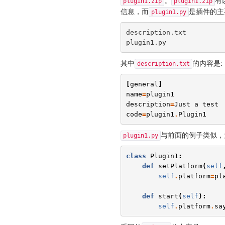
。
有
plugin1.zip
plugin1.zip
信息，而
是插件的主
plugin1.py
description.txt

其中
的内容是:
description.txt
[
general
]
name
=
plugin1
description
=
Just
a
test
code
=
plugin1
.
Plugin1
与前面的例子类似，
plugin1.py
class
Plugin1
:
def
setPlatform
(
self
self
.
platform
=
pl
def
start
(
self
):
self
.
platform
.
sa