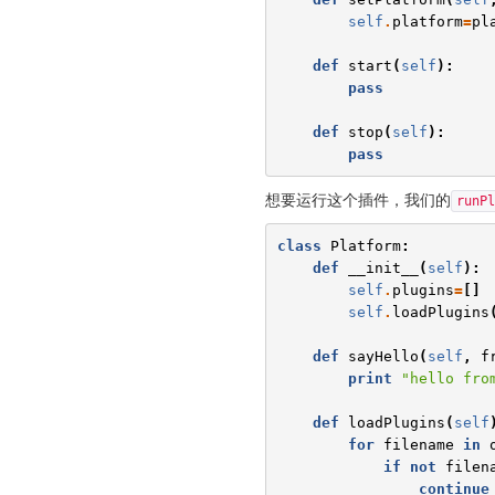
self
.
platform
=
pl
def
start
(
self
):
pass
def
stop
(
self
):
pass
想要运行这个插件，我们的
runPl
class
Platform
:
def
__init__
(
self
):
self
.
plugins
=
[]
self
.
loadPlugins
def
sayHello
(
self
,
f
print
"hello fro
def
loadPlugins
(
self
for
filename
in
if
not
filen
continue