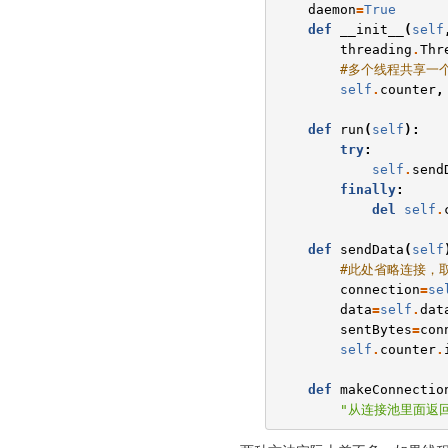
daemon
=
True
def
__init__
(
self
threading
.
Thr
#多个线程共享一个c
self
.
counter
,
def
run
(
self
):
try
:
self
.
send
finally
:
del
self
.
def
sendData
(
self
#此处省略连接，取数
connection
=
se
data
=
self
.
dat
sentBytes
=
con
self
.
counter
.
def
makeConnectio
"从连接池里面返