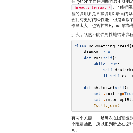
在Python里面使用线程最不爽
，当线程阻
Thread.interrupt()
塞的调用多是直接调用C语言的系统
会拥有更好的IO性能，但是直接
作量太大，也给扩展Python解
那么，既然不能强制性地结束线程
class
DoSomethingThread
(
daemon
=
True
def
run
(
self
):
while
True
:
self
.
doBlock
if
self
.
exit
def
shutdown
(
self
):
self
.
exiting
=
Tru
self
.
interruptBl
#self.join()
有两个关键，一是每次在阻塞函
个阻塞函数，所以把判断放在循
同。