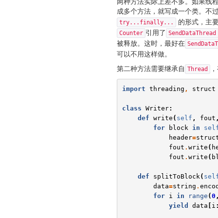
两种方法实际上差不多。如果线
成多个方法，就写成一个类。不
的形式，主要
try...finally...
引用了
Counter
SendDataThread
被释放。这时，最好在
SendDataT
可以不用这样做。
第二种方法需要继承自
，
Thread
import
threading
,
struct
class
Writer
:
def
write
(
self
,
fout
for
block
in
sel
header
=
struc
fout
.
write
(
h
fout
.
write
(
b
def
splitToBlock
(
sel
data
=
string
.
enco
for
i
in
range
(
0
yield
data
[
i