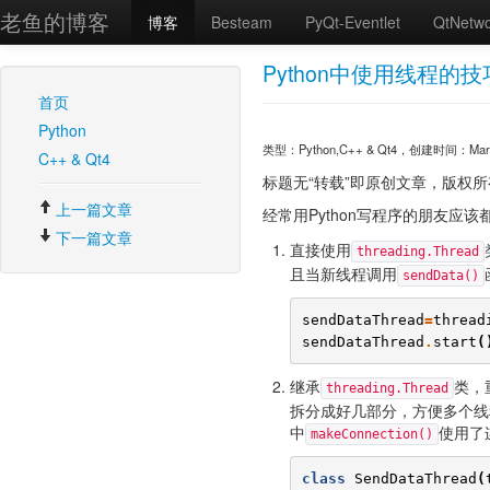
老鱼的博客
博客
Besteam
PyQt-Eventlet
QtNetw
Python中使用线程的技
首页
Python
类型：Python,C++ & Qt4，创建时间：March 1
C++ & Qt4
标题无“转载”即原创文章，版权所有。转载请注
上一篇文章
经常用Python写程序的朋友应
下一篇文章
直接使用
threading.Thread
且当新线程调用
sendData()
sendDataThread
=
thread
sendDataThread
.
start
(
继承
类，
threading.Thread
拆分成好几部分，方便多个线
中
使用了
makeConnection()
class
SendDataThread
(