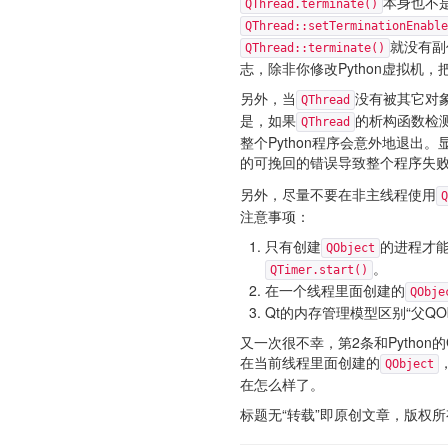
本身也不
QThread.terminate()
QThread::setTerminationEnable
就没有副
QThread::terminate()
志，除非你修改Python虚拟机，
另外，当
没有被其它对象
QThread
是，如果
的析构函数检
QThread
整个Python程序会意外地退
的可挽回的错误导致整个程序失
另外，尽量不要在非主线程使用
Q
注意事项：
只有创建
的进程才
QObject
。
QTimer.start()
在一个线程里面创建的
QObje
Qt的内存管理模型区别“父QObje
又一次很不幸，第2条和Pytho
在当前线程里面创建的
QObject
在怎么样了。
标题无“转载”即原创文章，版权所有。转载请注