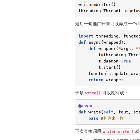
writer
=
Writer
()
threading
.
Thread
(
target
=
最后一句推广开来可以弄成一个de
import
threading
,
functo
def
async
(
wrapped
):
def
wrapper
(
*
args
,
*
t
=
threading
.
Thre
t
.
daemon
=
True
t
.
start
()
functools
.
update_wra
return
wrapper
于是
可以改写成：
write()
@async
def
write
(
self
,
fout
,
st
pass
#和原来一样
下次直接调用
就
writer.write()