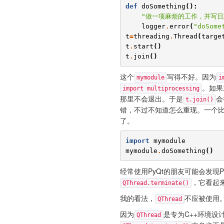
def
doSomething
():
"做一项麻烦的工作，并写日
logger
.
error
(
"doSome
t
=
threading
.
Thread
(
targe
t
.
start
()
t
.
join
()
这个
写得不好。因为
mymodule
i
。如果
import multiprocessing
那里不会退出。于是
会
t.join()
错，不过不知道怎么重现。一个
了。
import
mymodule
mymodule
.
doSomething
()
经常使用PyQt的朋友可能会发现P
，它看起
QThread.terminate()
我的看法，
不应被使用
QThread
因为
是专为C++环境设
QThread