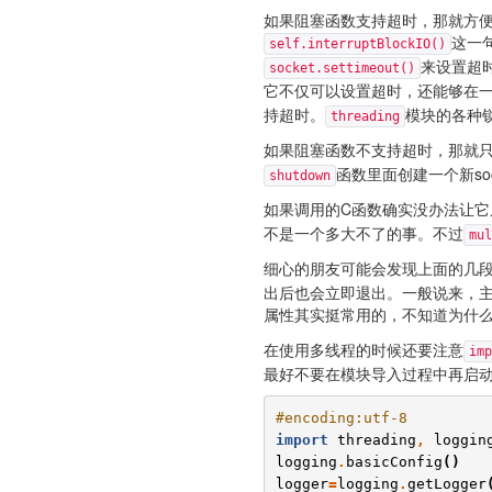
如果阻塞函数支持超时，那就方便
这一句
self.interruptBlockIO()
来设置超
socket.settimeout()
它不仅可以设置超时，还能够在一个
持超时。
模块的各种
threading
如果阻塞函数不支持超时，那就
函数里面创建一个新so
shutdown
如果调用的C函数确实没办法让它
不是一个多大不了的事。不过
mul
细心的朋友可能会发现上面的几
出后也会立即退出。一般说来，主
属性其实挺常用的，不知道为什
在使用多线程的时候还要注意
imp
最好不要在模块导入过程中再启
#encoding:utf-8
import
threading
,
loggin
logging
.
basicConfig
()
logger
=
logging
.
getLogger