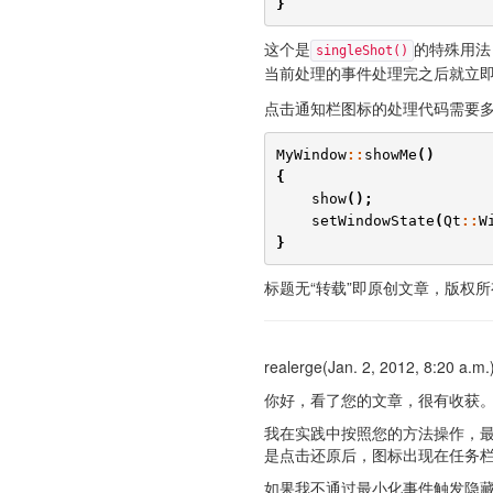
}
这个是
的特殊用法
singleShot()
当前处理的事件处理完之后就立
点击通知栏图标的处理代码需要
MyWindow
::
showMe
()
{
show
();
setWindowState
(
Qt
::
W
}
标题无“转载”即原创文章，版权所有。转载请注
realerge(Jan. 2, 2012, 8:20 a.m.
你好，看了您的文章，很有收获
我在实践中按照您的方法操作，
是点击还原后，图标出现在任务
如果我不通过最小化事件触发隐