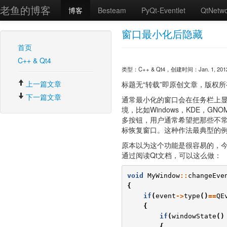
老鱼的博客
博客
Besteam
PyQt-Eventlet
QtNetw
窗口最小化后隐藏
首页
C++ & Qt4
类型：C++ & Qt4，创建时间：Jan. 1, 2012, 
上一篇文章
标题无“转载”即原创文章，版权所有。转载请注
下一篇文章
通常最小化的窗口会在任务栏上
境，比如Windows，KDE，
多按钮，用户通常希望把那些不
标恢复窗口。这种作法最典型的例子
原本以为这个功能是很容易的，
通过阅读Qt文档，可以这么做：
void
MyWindow
::
changeEve
{
if
(
event
->
type
()
==
QE
{
if
(
windowState
()
{