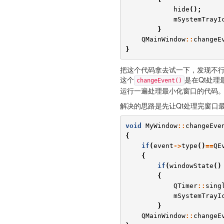
hide
();
mSystemTrayI
}
QMainWindow
::
changeE
}
把这个代码拿去试一下，发现不
这个
是在Qt处
changeEvent()
运行一遍处理最小化窗口的代码
解决的思路是先让Qt处理完窗口最
void
MyWindow
::
changeEve
{
if
(
event
->
type
()
==
QE
{
if
(
windowState
()
{
QTimer
::
sing
mSystemTrayI
}
QMainWindow
::
changeE