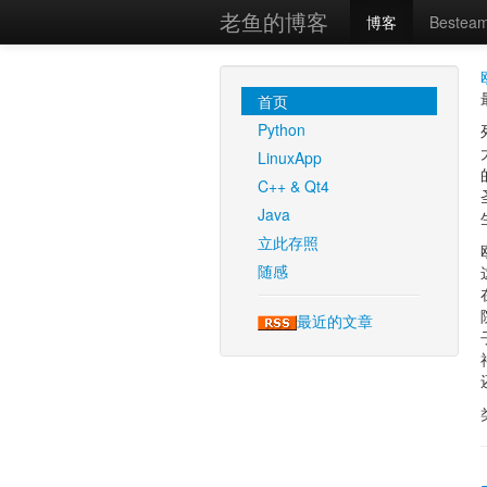
老鱼的博客
博客
Bestea
首页
Python
LinuxApp
C++ & Qt4
Java
立此存照
随感
最近的文章