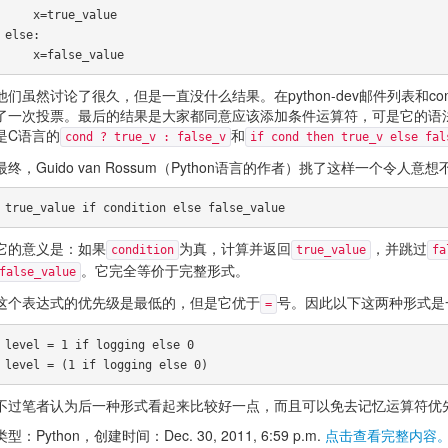
    x=true_value

else:

他们虽然讨论了很久，但是一直没什么结果。在python-dev邮件列表和comp
了一次投票。最后的结果是大家都同意应该添加条件运算符，可是它的语
是C语言的
和
cond ? true_v : false_v
if cond then true_v else fal
最终，Guido van Rossum（Python语言的作者）挑了这样一个令人
它的意义是：如果
为真，计算并返回
，并跳过
condition
true_value
fa
。它完全等价于完整形式。
false_value
这个表达式的优先级是最低的，但是它优于
号。因此以下这两种形式是
=
level = 1 if logging else 0

不过笔者认为后一种形式看起来比较好一点，而且可以免去记忆运算符优
类型：Python，创建时间：Dec. 30, 2011, 6:59 p.m.
点击查看完整内容