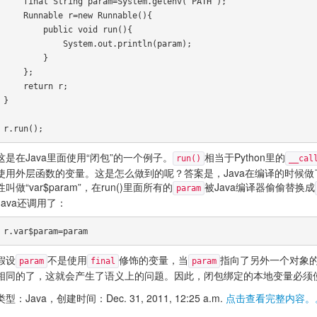
    final String param=System.getenv("PATH");

    Runnable r=new Runnable(){

        public void run(){

            System.out.println(param);

        }

    };

    return r;

}

这是在Java里面使用“闭包”的一个例子。
相当于Python里的
run()
__cal
使用外层函数的变量。这是怎么做到的呢？答案是，Java在编译的时候做
性叫做“var$param”，在run()里面所有的
被Java编译器偷偷替换成
param
Java还调用了：
假设
不是使用
修饰的变量，当
指向了另外一个对象
param
final
param
相同的了，这就会产生了语义上的问题。因此，闭包绑定的本地变量必须
类型：Java，创建时间：Dec. 31, 2011, 12:25 a.m.
点击查看完整内容。