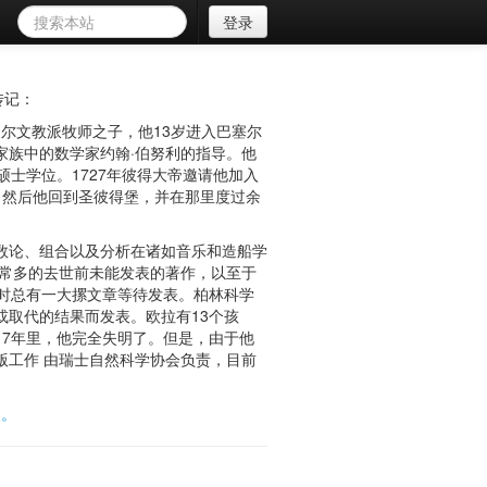
登录
传记：
附近一位加尔文教派牧师之子，他13岁进入巴塞尔
家族中的数学家约翰·伯努利的指导。他
士学位。1727年彼得大帝邀请他加入
年。然后他回到圣彼得堡，并在那里度过余
数论、组合以及分析在诸如音乐和造船学
非常多的去世前未能发表的著作，以至于
世时总有一大摞文章等待发表。柏林科学
取代的结果而发表。欧拉有13个孩
17年里，他完全失明了。但是，由于他
版工作 由瑞士自然科学协会负责，目前
。。