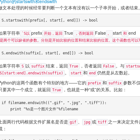
Python的startswith和endswith
做文本处理的时候经常要判断一个文本有没有以一个子串开始，或者结束。P
如果字符串
prefix
True
False
start
end
`S以
开始，返回
，否则返回
。
和
是两个可以缺省的参数。分别是开始比较的位置和结束比较的位置。这个函数也可以
如果字符串
以
结束，返回
，否者返回
。与
S
suffix
True
False
starts
。
和
仍然是从左数起。
S[start:end].endswith(suffix)
start
end
Python的这两个函数有个特别的地方——它的
和
参数不
prefix
suffix
只要其中一个成立，就返回
，也就是一种“或”的关系。比如：
True
if filename.endswith((".gif", ".jpg", ".tiff")):

上面两行代码根据文件扩展名是否是
、
或
之一来决定文件
gif
jpg
tiff
成：