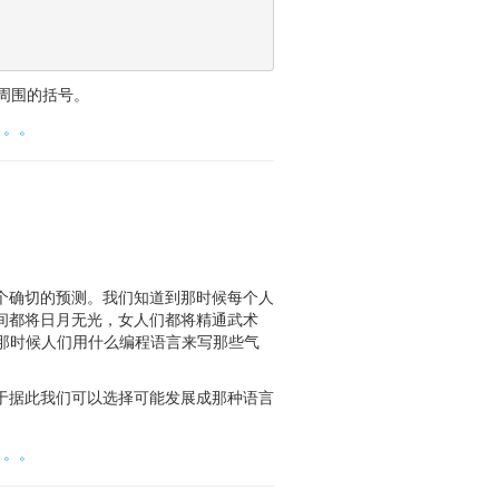
组周围的括号。
。。。
个确切的预测。我们知道到那时候每个人
间都将日月无光，女人们都将精通武术
看：那时候人们用什么编程语言来写那些气
于据此我们可以选择可能发展成那种语言
。。。