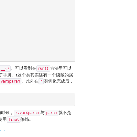
。可以看到在
方法里可以
l__()
run()
了手脚。r这个类其实还有一个隐藏的属
。此外在
实例化完成后，
var$param
r
的时候，
与
就不是
r.var$param
param
使用
修饰。
final
。。