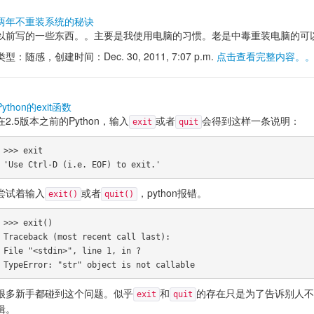
两年不重装系统的秘诀
以前写的一些东西。。主要是我使用电脑的习惯。老是中毒重装电脑的可
类型：随感，创建时间：Dec. 30, 2011, 7:07 p.m.
点击查看完整内容。
Python的exit函数
在2.5版本之前的Python，输入
或者
会得到这样一条说明：
exit
quit
>>> exit

尝试着输入
或者
，python报错。
exit()
quit()
>>> exit()

Traceback (most recent call last):

File "<stdin>", line 1, in ?

很多新手都碰到这个问题。似乎
和
的存在只是为了告诉别人不
exit
quit
辑。