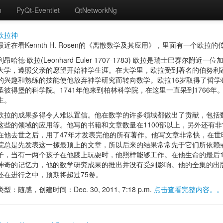
m
PyQt-Eventlet
QtNetworkNg
欧拉神
最近在看Kennth H. Rosen的《离散数学及其应用》，里面有一个欧拉的
列昂哈德·欧拉(Leonhard Euler 1707-1783) 欧拉是瑞士巴赛尔
大学，遵照父亲的愿望开始神学生涯。在大学里，欧拉受到著名的伯努利
的兴趣和熟练的技能使他放弃神学研究而转向数学。欧拉16岁取得了哲学硕
圣彼得堡的科学院。1741年他来到柏林科学院，在这里一直呆到1766
生。
欧拉的成果多得令人难以置信。他在数学的许多领域都做出了贡献，包括
这些的领域的应用等。他写的书籍和文章数量在1100部以上，另外还有
在他去世之后，用了47年才发表完他的所有著作。他写文章非常快，在
院总是先发表这一摞最顶上的文章，所以后来的结果常常先于它们所依赖或
子，当有一两个孩子在他膝上玩耍时，他照样能够工作。在他生命的最后
神奇的记忆力，他的数学研究成果的推出并没有受到影响。他的全集的出
还在进行之中，预期将超过75卷。
类型：随感，创建时间：Dec. 30, 2011, 7:18 p.m.
点击查看完整内容。