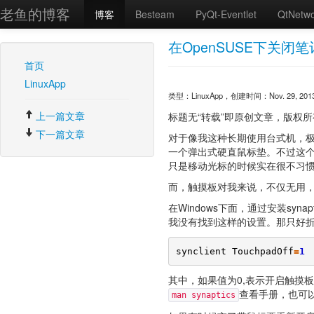
老鱼的博客
博客
Besteam
PyQt-Eventlet
QtNetw
在OpenSUSE下关闭
首页
LinuxApp
类型：LinuxApp，创建时间：Nov. 29, 2013, 
上一篇文章
标题无“转载”即原创文章，版权所有。转载请注
下一篇文章
对于像我这种长期使用台式机，极
一个弹出式硬直鼠标垫。不过这
只是移动光标的时候实在很不习
而，触摸板对我来说，不仅无用
在Windows下面，通过安装sy
我没有找到这样的设置。那只好
synclient
TouchpadOff
=
1
其中，如果值为0,表示开启触摸
查看手册，也可
man synaptics