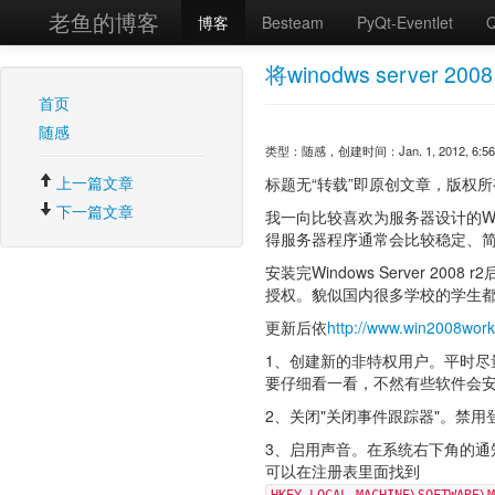
老鱼的博客
博客
Besteam
PyQt-Eventlet
Q
将winodws server 
首页
随感
类型：随感，创建时间：Jan. 1, 2012, 6:56 
上一篇文章
标题无“转载”即原创文章，版权所有。转载请注
下一篇文章
我一向比较喜欢为服务器设计的Windows
得服务器程序通常会比较稳定、
安装完Windows Server 
授权。貌似国内很多学校的学生
更新后依
http://www.win2008work
1、创建新的非特权用户。平时
要仔细看一看，不然有些软件会安
2、关闭"关闭事件跟踪器"。禁用登录时
3、启用声音。在系统右下角的
可以在注册表里面找到