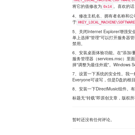
HKEY_LOCAL_MACHINE\SOFTWARE\M
将它的值修改为
。喜欢的话
0x14
4、修改主机名、拥有者名称和
于
HKEY_LOCAL_MACHINE\SOFTWARE
5、关闭Internet Expl
单上选择"管理"可以打开服务器
禁用。
6、安装桌面体验功能。在"添加/删除Wi
服务管理器（services.ms
择"调整为最佳外观"。Windows S
7、设置一下系统的安全性。我一
Everyone可读写，但是D盘
8、安装一下DirectMusic
标题无“转载”即原创文章，版权所有。转载请注
暂时还没有任何评论。