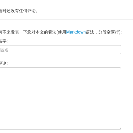
暂时还没有任何评论。
何不来发表一下您对本文的看法(使用
Markdown
语法，分段空两行):
名字:
评论: