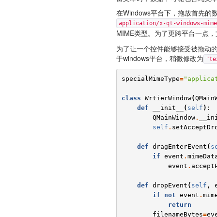
在Windows平台下，拖放首先
application/x-qt-windows-mime
MIME类型。为了更跨平台一点
为了让一个控件能够接受被拖动的文
于windows平台，稍微修改为
"te
specialMimeType
=
"applica
class
WrtierWindow
(
QMain
def
__init__
(
self
):
QMainWindow
.
__in
self
.
setAcceptDr
def
dragEnterEvent
(
s
if
event
.
mimeDat
event
.
accept
def
dropEvent
(
self
,
if
not
event
.
mim
return
filenameBytes
=
ev