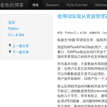
老鱼的博客
博客
Besteam
PyQt-Eventlet
QtNetw
使用Qt实现从资源管
首页
Python
类型：Python,C++ & Qt4，创建时间：Jan. 1, 
C++ & Qt4
标题无“转载”即原创文章，版权所有。转载请注
上一篇文章
我是EditPlus和FileZill
窗口，EditPlus就会自动打开这个
下一篇文章
我经常希望自己的软件也支持拖
作为基本功能，大多数操作系统都
是：当用户从其它应用程序拖动文
可以判断数据是不是可以处理的。
用户放开鼠标时，Qt再产生一个
那么应用程序如何判断程序是否可
于标识二进制数据类型的Inter
短的几个字符，常常有歧义。通常
处理JPEG图像，就判断MIME类
富文本时，数据中可能包含纯文本