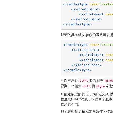
<complexType
name=
"reate
<xsd:sequence>
<xsd:element
nam
</xsd:sequence>
</complexType>
那新的具有默认参数的函数可以
<complexType
name=
"Creat
<xsd:sequence>
<xsd:element
nam
<xsd:element
nam
</xsd:sequence>
</complexType>
可以注意到
参数拥有
style
minO
得到一个值为
的
参
null
style
可能难以理解的是，为什么还可以使
档生成SOAP消息，前后两个版本的
程序的不同。
那如果碰到必须指定参数值的情况该