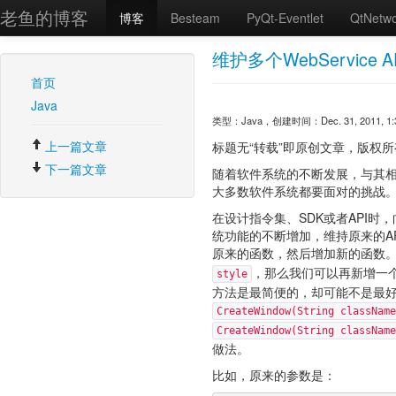
老鱼的博客
博客
Besteam
PyQt-Eventlet
QtNetw
维护多个WebService
首页
Java
类型：Java，创建时间：Dec. 31, 2011, 1:3
上一篇文章
标题无“转载”即原创文章，版权所有。转载请注
下一篇文章
随着软件系统的不断发展，与其相
大多数软件系统都要面对的挑战
在设计指令集、SDK或者API
统功能的不断增加，维持原来的A
原来的函数，然后增加新的函数
，那么我们可以再新增一
style
方法是最简便的，却可能不是最
CreateWindow(String className
CreateWindow(String className
做法。
比如，原来的参数是：