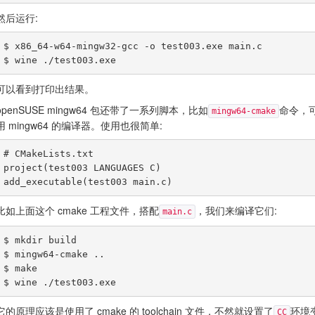
然后运行:
$ x86_64-w64-mingw32-gcc -o test003.exe main.c

可以看到打印出结果。
openSUSE mingw64 包还带了一系列脚本，比如
命令，
mingw64-cmake
用 mingw64 的编译器。使用也很简单:
# CMakeLists.txt

project(test003 LANGUAGES C)

比如上面这个 cmake 工程文件，搭配
，我们来编译它们:
main.c
$ mkdir build

$ mingw64-cmake ..

$ make

它的原理应该是使用了 cmake 的 toolchain 文件，不然就设置了
环境
CC