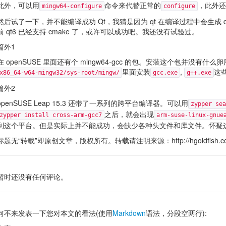
此外，可以用
命令来代替正常的
，此外还
mingw64-configure
configure
然后试了一下，并不能编译成功 Qt，我猜是因为 qt 在编译过程中会生成 qm
前 qt6 已经支持 cmake 了，或许可以成功吧。我还没有试验过。
篇外1
在 openSUSE 里面还有个 mingw64-gcc 的包。安装这个包并没有什
里面安装
,
这些
x86_64-w64-mingw32/sys-root/mingw/
gcc.exe
g++.exe
篇外2
openSUSE Leap 15.3 还带了一系列的跨平台编译器。可以用
zypper sea
之后，就会出现
zypper install cross-arm-gcc7
arm-suse-linux-gnue
到这个平台。但是实际上并不能成功，会缺少各种头文件和库文件。怀疑
标题无“转载”即原创文章，版权所有。转载请注明来源：http://hgoldfish.com/blo
暂时还没有任何评论。
何不来发表一下您对本文的看法(使用
Markdown
语法，分段空两行):