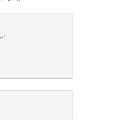
/)

。