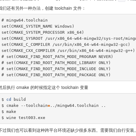
我们还有另外一种办法，创建 toolchain 文件：
# mingw64.toolchain

set(CMAKE_SYSTEM_NAME Windows)

set(CMAKE_SYSTEM_PROCESSOR x86_64)

set(CMAKE_SYSROOT /usr/x86_64-w64-mingw32/sys-root/mingw
set(CMAKE_C_COMPILER /usr/bin/x86_64-w64-mingw32-gcc)

set(CMAKE_CXX_COMPILER /usr/bin/x86_64-w64-mingw32-g++)

# set(CMAKE_FIND_ROOT_PATH_MODE_PROGRAM NEVER)

# set(CMAKE_FIND_ROOT_PATH_MODE_LIBRARY ONLY)

# set(CMAKE_FIND_ROOT_PATH_MODE_INCLUDE ONLY)

然后执行 cmake 的时候指定这个 toolchain 变量
$ 
cd
 build

$ cmake --toolchain
=
../mingw64.toolchain ..

$ make

不过我们也可以看到这种跨平台环境还缺少很多东西。需要我们自行安装